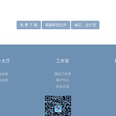
免 费 下 载
视频帮助文件
确定，去打赏
务大厅
工作室
布任务
我的工作室
取任务
用户中心
实名认证