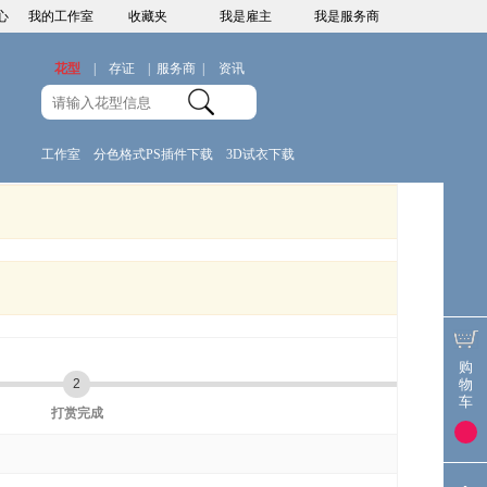
心
我的工作室
收藏夹
我是雇主
我是服务商
花型
|
存证
|
服务商
|
资讯
工作室
分色格式PS插件下载
3D试衣下载
购
物
2
车
打赏完成