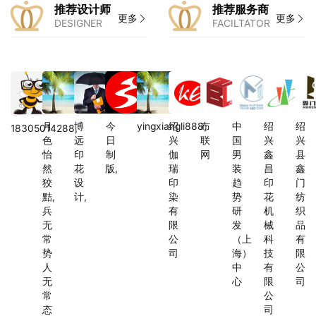
推荐设计师
推荐服务商
更多
更多
DESIGNER
FACILTATOR
月
博
今
yingxiangli888,
绍
布
中
绍
绍
18305014288,
色
远
日
兴
联
国
兴
兴
怡
印
制
伽
网
男
鑫
县
然
花
版,
瑞
装
昌
鑫
狡
设
印
趋
印
门
黠,
计,
染
势
花
纺
兵
有
研
机
织
无
限
发
械
品
常
公
（上
科
有
势
司
海）
技
限
人
中
有
公
无
心
限
司
常
公
态
司