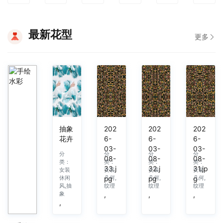
最新花型
更多
抽象
202
202
202
花卉
6-
6-
6-
03-
03-
03-
分
分
分
分
08-
08-
08-
类：
类：
类：
类：
33.j
32.j
31.jp
女装
女装
女装
女装
休闲
几何,
几何,
几何,
pg
pg
g
风,抽
纹理
纹理
纹理
象
,
,
,
,