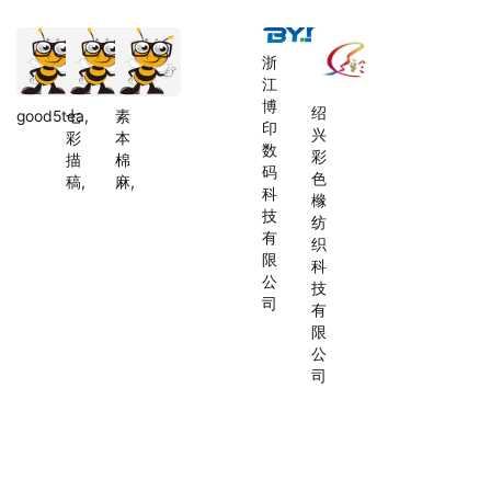
浙
江
博
绍
good5tea,
七
素
印
兴
彩
本
数
彩
描
棉
码
色
稿,
麻,
科
橼
技
纺
有
织
限
科
公
技
司
有
限
公
司