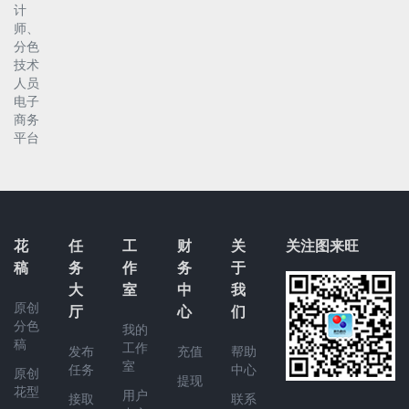
计
师、
分色
技术
人员
电子
商务
平台
花
任
工
财
关
关注图来旺
稿
务
作
务
于
大
室
中
我
原创
厅
心
们
分色
我的
稿
工作
发布
充值
帮助
室
任务
中心
原创
提现
花型
用户
接取
联系