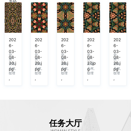
手绘
水彩
分
类：
女装
休闲
风
202
202
202
202
202
,
6-
6-
6-
6-
6-
03-
03-
03-
03-
03-
分
分
分
分
分
08-
08-
08-
08-
08-
类：
类：
类：
类：
类：
30.j
29.j
28.j
27.jp
26.j
女装
女装
女装
女装
女装
几何,
几何,
几何,
几何,
几何,
pg
pg
pg
g
pg
纹理
纹理
纹理
纹理
纹理
,
,
,
,
,
任务大厅
WOMAN STYLE